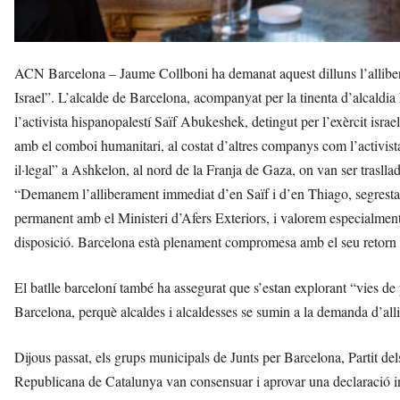
ACN Barcelona – Jaume Collboni ha demanat aquest dilluns l’alliber
Israel”. L’alcalde de Barcelona, acompanyat per la tinenta d’alcald
l’activista hispanopalestí Saïf Abukeshek, detingut per l’exèrcit israel
amb el comboi humanitari, al costat d’altres companys com l’activist
il·legal” a Ashkelon, al nord de la Franja de Gaza, on van ser trasllad
“Demanem l’alliberament immediat d’en Saïf i d’en Thiago, segrestats
permanent amb el Ministeri d’Afers Exteriors, i valorem especialment 
disposició. Barcelona està plenament compromesa amb el seu retorn 
El batlle barceloní també ha assegurat que s’estan explorant “vies de 
Barcelona, perquè alcaldes i alcaldesses se sumin a la demanda d’alli
Dijous passat, els grups municipals de Junts per Barcelona, Partit d
Republicana de Catalunya van consensuar i aprovar una declaració in