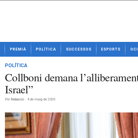
N
PREMIÀ
POLÍTICA
SUCCESSOS
ESPORTS
OCI
o
t
í
POLÍTICA
c
Collboni demana l’alliberament
i
e
Israel”
s
d
Por
Redacció
-
4 de maig de 2026
e
P
r
e
m
i