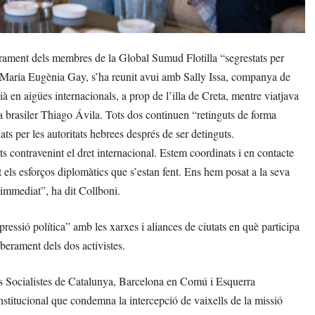
ament dels membres de la Global Sumud Flotilla “segrestats per
ia Maria Eugènia Gay, s’ha reunit avui amb Sally Issa, companya de
ià en aigües internacionals, a prop de l’illa de Creta, mentre viatjava
a brasiler Thiago Ávila. Tots dos continuen “retinguts de forma
ats per les autoritats hebrees després de ser detinguts.
 contravenint el dret internacional. Estem coordinats i en contacte
els esforços diplomàtics que s’estan fent. Ens hem posat a la seva
immediat”, ha dit Collboni.
pressió política” amb les xarxes i aliances de ciutats en què participa
berament dels dos activistes.
els Socialistes de Catalunya, Barcelona en Comú i Esquerra
stitucional que condemna la intercepció de vaixells de la missió