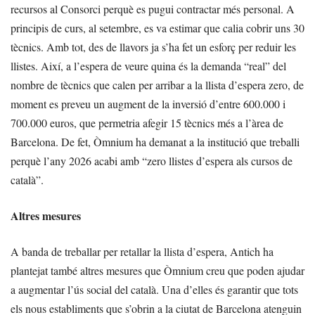
recursos al Consorci perquè es pugui contractar més personal. A
principis de curs, al setembre, es va estimar que calia cobrir uns 30
tècnics. Amb tot, des de llavors ja s’ha fet un esforç per reduir les
llistes. Així, a l’espera de veure quina és la demanda “real” del
nombre de tècnics que calen per arribar a la llista d’espera zero, de
moment es preveu un augment de la inversió d’entre 600.000 i
700.000 euros, que permetria afegir 15 tècnics més a l’àrea de
Barcelona. De fet, Òmnium ha demanat a la institució que treballi
perquè l’any 2026 acabi amb “zero llistes d’espera als cursos de
català”.
Altres mesures
A banda de treballar per retallar la llista d’espera, Antich ha
plantejat també altres mesures que Òmnium creu que poden ajudar
a augmentar l’ús social del català. Una d’elles és garantir que tots
els nous establiments que s’obrin a la ciutat de Barcelona atenguin