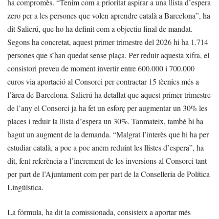
ha compromès. “Tenim com a prioritat aspirar a una llista d’espera
zero per a les persones que volen aprendre català a Barcelona”, ha
dit Salicrú, que ho ha definit com a objectiu final de mandat.
Segons ha concretat, aquest primer trimestre del 2026 hi ha 1.714
persones que s’han quedat sense plaça. Per reduir aquesta xifra, el
consistori preveu de moment invertir entre 600.000 i 700.000
euros via aportació al Consorci per contractar 15 tècnics més a
l’àrea de Barcelona. Salicrú ha detallat que aquest primer trimestre
de l’any el Consorci ja ha fet un esforç per augmentar un 30% les
places i reduir la llista d’espera un 30%. Tanmateix, també hi ha
hagut un augment de la demanda. “Malgrat l’interès que hi ha per
estudiar català, a poc a poc anem reduint les llistes d’espera”, ha
dit, fent referència a l’increment de les inversions al Consorci tant
per part de l’Ajuntament com per part de la Conselleria de Política
Lingüística.
La fórmula, ha dit la comissionada, consisteix a aportar més