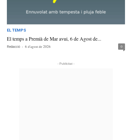
EL TEMPS
El temps a Premià de Mar avui, 6 de Agost de...
-
6 d'agost de 2026
0
Redacció
- Publicitat -