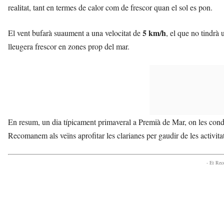
realitat, tant en termes de calor com de frescor quan el sol es pon.
5 km/h
El vent bufarà suaument a una velocitat de
, el que no tindrà
lleugera frescor en zones prop del mar.
En resum, un dia típicament primaveral a Premià de Mar, on les con
Recomanem als veïns aprofitar les clarianes per gaudir de les activitats
- Et Re