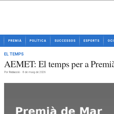
N
PREMIÀ
POLÍTICA
SUCCESSOS
ESPORTS
OCI
o
t
í
EL TEMPS
c
AEMET: El temps per a Premià
i
e
Por
Redacció
-
8 de maig de 2026
s
d
e
P
r
e
m
i