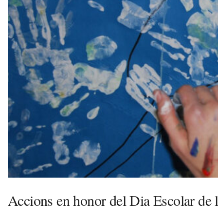
à
d
e
M
a
r
a
v
u
i
Accions en honor del Dia Escolar de 