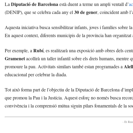
Diputació de Barcelona
La
està duent a terme un ampli ventall d’
ac
30 de gener
(DENIP), que se celebra cada any el
, coincident amb l
Aquesta iniciativa busca sensibilitzar infants, joves i famílies sobre 
En aquest context, diferents municipis de la província han organitzat a
Rubí
Per exemple, a
, es realitzarà una exposició amb obres dels cent
Gramenet
acollirà un taller infantil sobre els drets humans, mentre 
Alel
promoure la pau. Activitats similars també estan programades a
educacional per celebrar la diada.
Tot això forma part de l’objectiu de la Diputació de Barcelona d’imp
que promou la Pau i la Justícia. Aquest esforç no només busca recorda
convivència i la comprensió mútua siguin pilars fonamentals de la soc
- Et Re