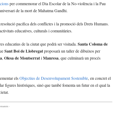
cions
per commemorar el Dia Escolar de la No-violència i la Pau
’aniversari de la mort de Mahatma Gandhi.
la resolució pacífica dels conflictes i la promoció dels Drets Humans.
ctivitats educatives, culturals i comunitàries.
Santa Coloma de
res educatius de la ciutat que podrà ser visitada.
Sant Boi de Llobregat
que
proposarà un taller de dibuixos per
la
Olesa de Montserrat
Manresa
,
i
, que culminarà un procés
lementar els
Objectius de Desenvolupament Sostenible
, en concret el
r figures històriques, sinó que també fomenta un futur en el qual la
ietat.
comanem -