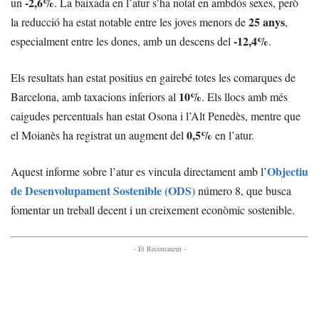
-2,6%
un
. La baixada en l’atur s’ha notat en ambdós sexes, però
25 anys
la reducció ha estat notable entre les joves menors de
,
-12,4%
especialment entre les dones, amb un descens del
.
Els resultats han estat positius en gairebé totes les comarques de
10%
Barcelona, amb taxacions inferiors al
. Els llocs amb més
caigudes percentuals han estat Osona i l’Alt Penedès, mentre que
0,5%
el Moianès ha registrat un augment del
en l’atur.
Objectiu
Aquest informe sobre l’atur es vincula directament amb l’
de Desenvolupament Sostenible (ODS)
número 8, que busca
fomentar un treball decent i un creixement econòmic sostenible.
- Et Recomanem -