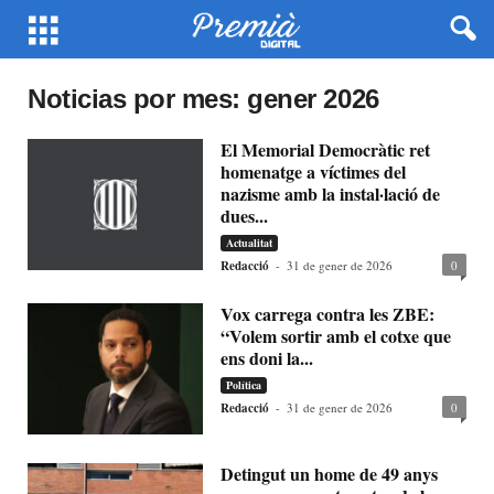
Noticias por mes: gener 2026
El Memorial Democràtic ret
homenatge a víctimes del
nazisme amb la instal·lació de
dues...
Actualitat
Redacció
-
31 de gener de 2026
0
Vox carrega contra les ZBE:
“Volem sortir amb el cotxe que
ens doni la...
Política
Redacció
-
31 de gener de 2026
0
Detingut un home de 49 anys