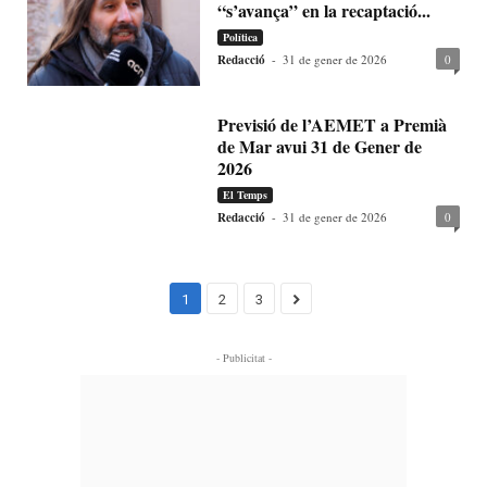
“s’avança” en la recaptació...
Política
Redacció
-
31 de gener de 2026
0
Previsió de l’AEMET a Premià
de Mar avui 31 de Gener de
2026
El Temps
Redacció
-
31 de gener de 2026
0
1
2
3
- Publicitat -