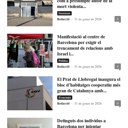
com a presumpte autor de la
mort violenta...
Successos
Redacció
-
31 de gener de 2026
0
Manifestació al centre de
Barcelona per exigir el
trencament de relacions amb
Israel i...
Política
Redacció
-
31 de gener de 2026
0
El Prat de Llobregat inaugura el
bloc d’habitatges cooperatiu més
gran de Catalunya amb...
Economia
Redacció
-
31 de gener de 2026
0
Detinguts dos individus a
Barcelona per intentar