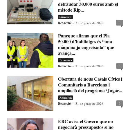
defraudar 30.000 euros amb el
mètode Rip...
Successos
Redacció
-
31 de gener de 2026
0
Paneque afirma que el Pla
50.000 d’habitatges és “una
màquina ja engreixada” que
avança...
Economia
Redacció
-
31 de gener de 2026
0
Obertura de nous Casals Cívics i
Comunitaris a Barcelona i
ampliació del programa ‘Jugar...
Actualitat
Redacció
-
31 de gener de 2026
0
ERC avisa el Govern que no
negociarà pressupostos si no